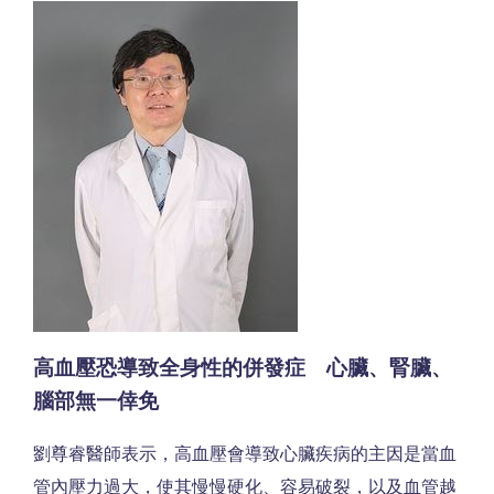
高血壓恐導致全身性的併發症 心臟、腎臟、
腦部無一倖免
劉尊睿醫師表示，高血壓會導致心臟疾病的主因是當血
管內壓力過大，使其慢慢硬化、容易破裂，以及血管越