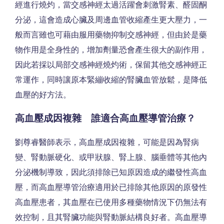
經進行燒灼，當交感神經太過活躍會刺激腎素、醛固酮
分泌，這會造成心臟及周邊血管收縮產生更大壓力，一
般而言雖也可藉由服用藥物抑制交感神經，但由於是藥
物作用是全身性的，增加劑量恐會產生很大的副作用，
因此若採以局部交感神經燒灼術，保留其他交感神經正
常運作，同時讓原本緊繃收縮的腎臟血管放鬆，是降低
血壓的好方法。
高血壓成因複雜 誰適合高血壓導管治療？
劉尊睿醫師表示，高血壓成因複雜，可能是因為腎病
變、腎動脈硬化、或甲狀腺、腎上腺、腦垂體等其他內
分泌機制導致，因此須排除已知原因造成的繼發性高血
壓，而高血壓導管治療適用於已排除其他原因的原發性
高血壓患者，其血壓在已使用多種藥物情況下仍無法有
效控制，且其腎臟功能與腎動脈結構良好者。高血壓導