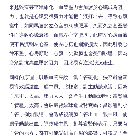
來越狹窄甚至纖維化；血管壓力會加諸於心臟成為阻
力，也就是心臟要很費力才能把血液打出去，導致心臟
當中，如同馬達的左心室越來越肥厚，久而久之甚至變
性而導致心臟衰竭，而當左心室肥厚，此時左心房血液
便不易流到左心室，使左心房也漸漸擴大，因此引發心
律不整、心房顫動，心臟二尖瓣膜也會受到影響，因為
必須對抗高血壓的阻力，因此易有逆流狀況產生。
同樣的原理，以腦血管來說，當血管硬化、狹窄就會容
易導致腦溢血、腦中風、腦梗塞，對主動脈來說，因為
血流衝力太高、壓力太大，會產生主動脈剝離；當腎臟
血管壓力太高，會破壞腎絲球造成腎衰竭；當影響到小
血管，例如眼睛，會造成視網膜血管出血、眼中風；使
腸子動脈出血，導致腸中風，劉尊睿醫師表示，只要有
血管的地方，都有可能受到高血壓的影響，可說是「全