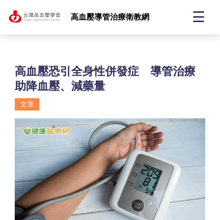
☰
高血壓導管治療衛教網
高血壓恐引全身性併發症 導管治療
助降血壓、減藥量
文章