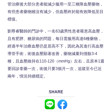
管治療後大部分患者能減少服用一至三種降血壓藥物，
有些患者藥物雖沒有減少，但血壓終於能有效降低至目
標值。
劉尊睿醫師的門診中，一名63歲男性患者罹患高血壓，
且有肥胖、糖尿病的問題，每日需服用高達6種藥物，
經過半年治療血壓仍是居高不下，因此為其進行高血壓
導管手術，術後血壓顯著改善，藥物減量到僅餘3-4
種，且血壓維持在110-120（mmHg）左右，且原本1週
要回診拿藥一次，術後只要3個月一次，追蹤至今已近
兩年，情況持續穩定。
SHARE