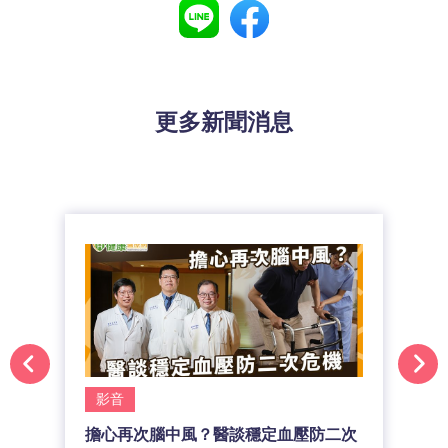
更多新聞消息
影音
擔心再次腦中風？醫談穩定血壓防二次