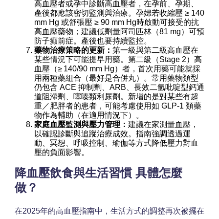
高血壓者或孕中診斷高血壓者，在孕前、孕期、
產後都應該密切監測與治療。孕婦若收縮壓 ≥ 140
mm Hg 或舒張壓 ≥ 90 mm Hg時啟動可接受的抗
高血壓藥物；建議低劑量阿司匹林（81 mg）可預
防子癲前症。產後也要持續監控。
藥物治療策略的更新：
第一級與第二級高血壓在
某些情況下可能提早用藥。第二級（Stage 2）高
血壓（≥ 140/90 mm Hg）者，首次用藥可能就採
用兩種藥組合（最好是合併丸）。常用藥物類型
仍包含 ACE 抑制劑、ARB、長效二氫吡啶型鈣通
道阻滯劑、噻嗪類利尿劑。新增的是對某些有超
重／肥胖者的患者，可能考慮使用如 GLP‑1 類藥
物作為輔助（在適用情況下）。
家庭血壓監測與壓力管理：
建議在家測量血壓，
以確認診斷與追蹤治療成效。指南強調透過運
動、冥想、呼吸控制、瑜伽等方式降低壓力對血
壓的負面影響。
降血壓飲食與生活習慣 具體怎麼
做？
在2025年的高血壓指南中，生活方式的調整再次被擺在