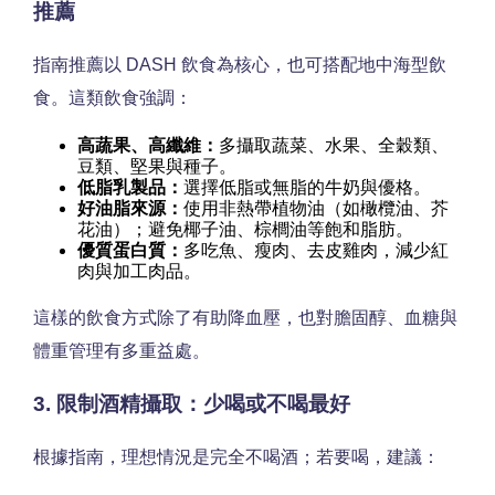
推薦
指南推薦以 DASH 飲食為核心，也可搭配地中海型飲
食。這類飲食強調：
高蔬果、高纖維：
多攝取蔬菜、水果、全穀類、
豆類、堅果與種子。
低脂乳製品：
選擇低脂或無脂的牛奶與優格。
好油脂來源：
使用非熱帶植物油（如橄欖油、芥
花油）；避免椰子油、棕櫚油等飽和脂肪。
優質蛋白質：
多吃魚、瘦肉、去皮雞肉，減少紅
肉與加工肉品。
這樣的飲食方式除了有助降血壓，也對膽固醇、血糖與
體重管理有多重益處。
3. 限制酒精攝取：少喝或不喝最好
根據指南，理想情況是完全不喝酒；若要喝，建議：