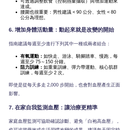
可透過調整飲食（控制熱量攝取）與增加運動來
達成。
腰圍也很重要：男性建議 < 90 公分、女性 < 80
公分為理想。
6. 增加身體活動量：動起來就是改變的開始
指南建議每週至少進行下列其中一種或兩者組合：
有氧運動：
如快走、游泳、騎腳踏車、慢跑，每
週至少 75～150 分鐘。
阻力訓練：
如重量訓練、彈力帶運動、核心肌群
訓練，每週至少 2 次。
即使是從每天多走 2,000 步開始，也會對血壓產生正面
影響。
7. 在家自我監測血壓：讓治療更精準
家庭血壓監測可協助確認診斷、避免「白袍高血壓」，
也可追蹤藥效或生活習慣改變的成果。建議每天固定時