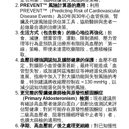
PREVENT™ 風險計算器的應用：
利用
PREVENT™（Predicting Risk of Cardiovascular
Disease Events）為10年與30年心血管疾病、腎
臟及代謝風險提供估算工具，協助醫師與患者一
起做最合適的治療決策。
生活方式（包含飲食）的核心地位再強化：
飲
食、減鹽、體重管理、運動、限制酒精、壓力管
理等行為是預防及治療所有階段高血壓的「第一
線」策略。即便未達需吃藥階段，也應積極採
取。
血壓目標強調認知及腦部健康的保護：
血壓不穩
定，對腦部小血管傷害甚鉅，最終可能造成「血
管型失智」或加速阿茲海默症等神經退化疾病的
進展。指南中加入了對大腦功能與失智風險的考
量，特別建議將收縮壓控制在 < 130 mmHg，以
減少認知功能退化與失智的風險。
更完整的腎臟健康篩檢與原發性醛固酮症
（Primary Aldosteronism）檢測：
現在建議所
有確診高血壓者做尿白蛋白／肌酐比值測試來評
估腎健康；對於可能存在原發性醛固酮症（如第
二級高血壓者、阻塞性睡眠呼吸中止者等）者，
也擴大篩檢的適用性。
孕期、高血壓前／後之處理更細緻：
對已知慢性