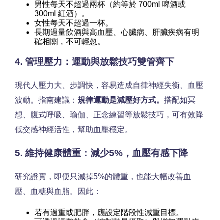
男性每天不超過兩杯（約等於 700ml 啤酒或
300ml 紅酒）。
女性每天不超過一杯。
長期過量飲酒與高血壓、心臟病、肝臟疾病有明
確相關，不可輕忽。
4. 管理壓力：運動與放鬆技巧雙管齊下
現代人壓力大、步調快，容易造成自律神經失衡、血壓
波動。指南建議：
規律運動是減壓好方式。
搭配如冥
想、腹式呼吸、瑜伽、正念練習等放鬆技巧，可有效降
低交感神經活性，幫助血壓穩定。
5. 維持健康體重：減少5%，血壓有感下降
研究證實，即便只減掉5%的體重，也能大幅改善血
壓、血糖與血脂。因此：
若有過重或肥胖，應設定階段性減重目標。