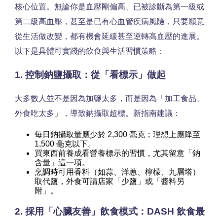
核心位置。無論你是血壓剛偏高、已被診斷為第一級或
第二級高血壓，甚至是已有心血管疾病風險，只要願意
從生活做改變，都有機會延緩甚至逆轉高血壓的進展。
以下是具體可實踐的飲食與生活習慣策略：
1. 控制鈉鹽攝取：從「看標示」做起
大多數人並不是因為加鹽太多，而是因為「加工食品、
外食吃太多」，導致鈉攝取超標。新指南建議：
每日鈉攝取量應少於 2,300 毫克；理想上應降至
1,500 毫克以下。
買東西前養成看營養標示的習慣，尤其留意「鈉
含量」這一項。
烹調時可用香料（如蒜、洋蔥、檸檬、九層塔）
取代鹽，外食可請店家「少鹽」或「醬料另
附」。
2. 採用「心臟友善」飲食模式：DASH 飲食最